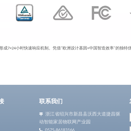
成7×24小时快速响应机制。凭借"欧洲设计基因+中国智造效率"的独特
接
联系我们
浙江省绍兴市新昌县沃西大道捷昌驱

动智能家居物联网产业园

0575-86183166