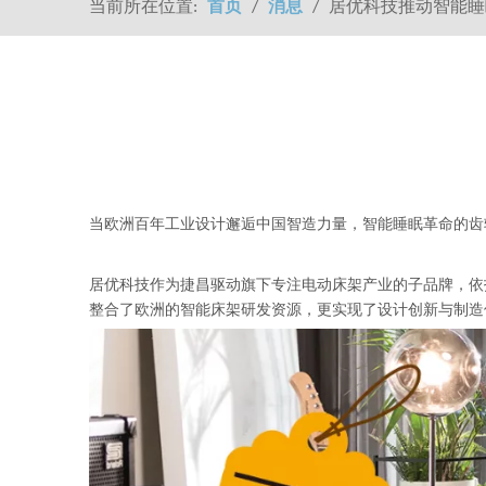
当前所在位置:
首页
/
消息
/
居优科技推动智能睡
["facebook","twitter","line","wechat","linkedin","pinterest","w
当欧洲百年工业设计邂逅中国智造力量，智能睡眠革命的齿轮
居优科技作为捷昌驱动旗下专注电动床架产业的子品牌，依托集
整合了欧洲的智能床架研发资源，更实现了设计创新与制造